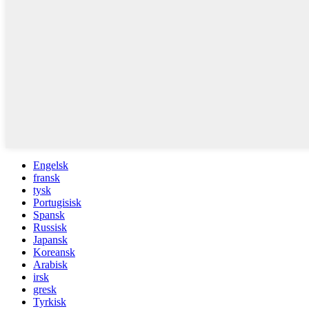
Engelsk
fransk
tysk
Portugisisk
Spansk
Russisk
Japansk
Koreansk
Arabisk
irsk
gresk
Tyrkisk