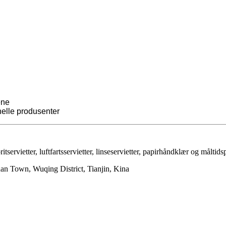
ene
onelle produsenter
ritservietter, luftfartsservietter, linseservietter, papirhåndklær og målti
n Town, Wuqing District, Tianjin, Kina