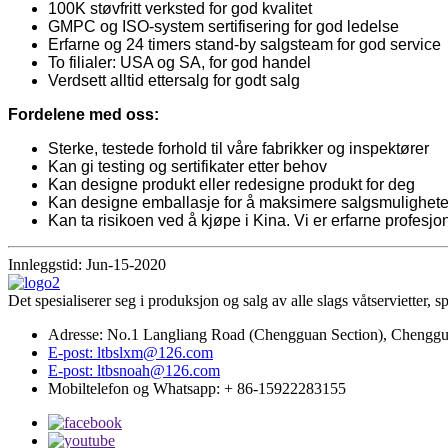
100K støvfritt verksted for god kvalitet
GMPC og ISO-system sertifisering for god ledelse
Erfarne og 24 timers stand-by salgsteam for god service
To filialer: USA og SA, for god handel
Verdsett alltid ettersalg for godt salg
Fordelene med oss:
Sterke, testede forhold til våre fabrikker og inspektører
Kan gi testing og sertifikater etter behov
Kan designe produkt eller redesigne produkt for deg
Kan designe emballasje for å maksimere salgsmulighet
Kan ta risikoen ved å kjøpe i Kina. Vi er erfarne profesj
Innleggstid: Jun-15-2020
Det spesialiserer seg i produksjon og salg av alle slags våtservietter, sp
Adresse: No.1 Langliang Road (Chengguan Section), Chenggua
E-post: ltbslxm@126.com
E-post: ltbsnoah@126.com
Mobiltelefon og Whatsapp: + 86-15922283155