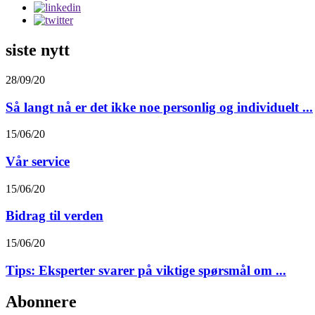
siste nytt
28/09/20
Så langt nå er det ikke noe personlig og individuelt ...
15/06/20
Vår service
15/06/20
Bidrag til verden
15/06/20
Tips: Eksperter svarer på viktige spørsmål om ...
Abonnere