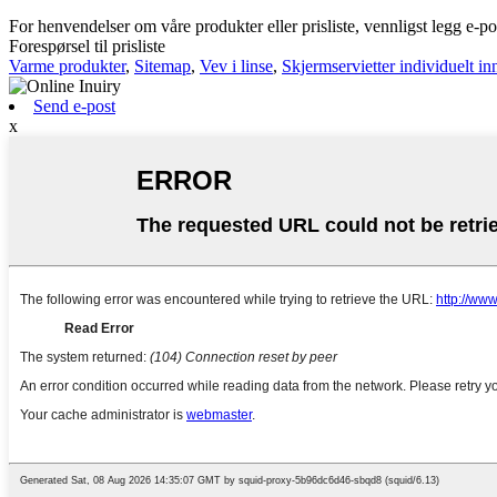
For henvendelser om våre produkter eller prisliste, vennligst legg e-post
Forespørsel til prisliste
Varme produkter
,
Sitemap
,
Vev i linse
,
Skjermservietter individuelt i
Send e-post
x