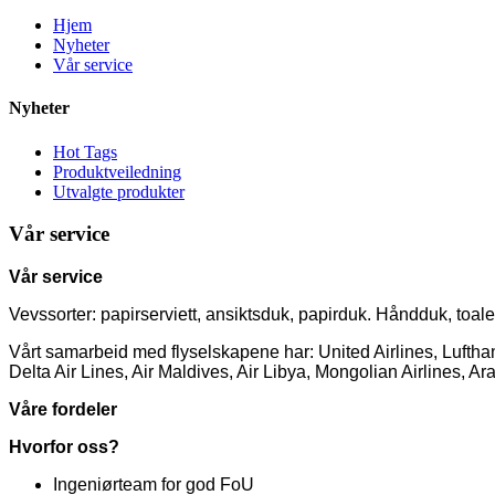
Hjem
Nyheter
Vår service
Nyheter
Hot Tags
Produktveiledning
Utvalgte produkter
Vår service
Vår service
Vevssorter: papirserviett, ansiktsduk, papirduk. Håndduk, toal
Vårt samarbeid med flyselskapene har: United Airlines, Lufthans
Delta Air Lines, Air Maldives, Air Libya, Mongolian Airlines, Ar
Våre fordeler
Hvorfor oss?
Ingeniørteam for god FoU