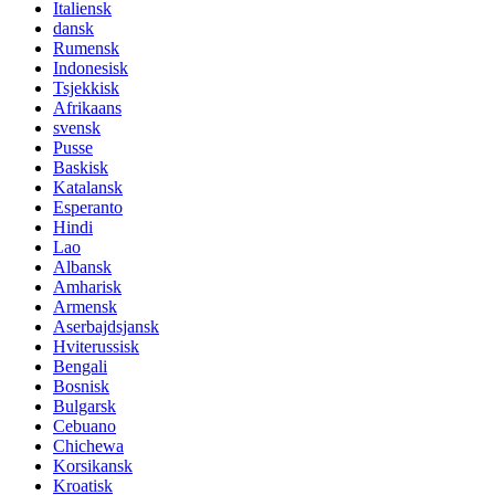
Italiensk
dansk
Rumensk
Indonesisk
Tsjekkisk
Afrikaans
svensk
Pusse
Baskisk
Katalansk
Esperanto
Hindi
Lao
Albansk
Amharisk
Armensk
Aserbajdsjansk
Hviterussisk
Bengali
Bosnisk
Bulgarsk
Cebuano
Chichewa
Korsikansk
Kroatisk