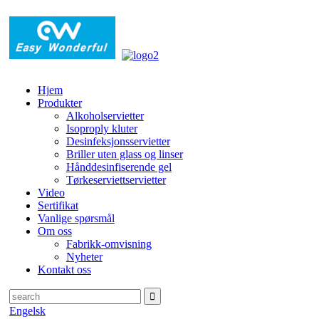
Hjem
Produkter
Alkoholservietter
Isoproply kluter
Desinfeksjonsservietter
Briller uten glass og linser
Hånddesinfiserende gel
Tørkeserviettservietter
Video
Sertifikat
Vanlige spørsmål
Om oss
Fabrikk-omvisning
Nyheter
Kontakt oss
Engelsk